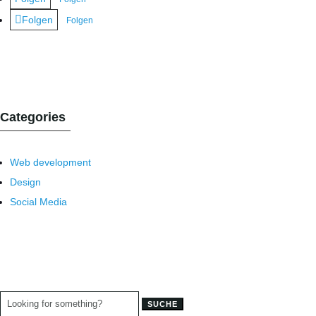
Folgen
Folgen
Categories
Web development
Design
Social Media
Suchen
nach: