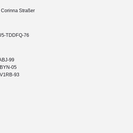
| Corinna Straßer
-5PU5-TDDFQ-76
PABJ-99
AIBYN-05
-AV1RB-93